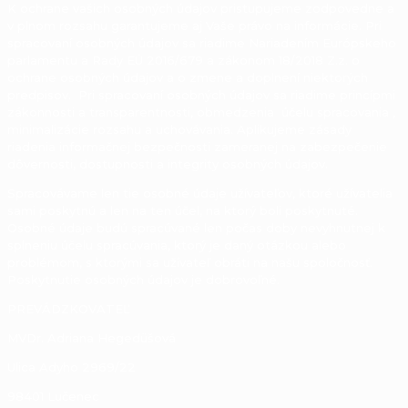
K ochrane vašich osobných údajov pristupujeme zodpovedne a
v plnom rozsahu garantujeme aj Vaše právo na informácie. Pri
spracovaní osobných údajov sa riadime Nariadením Európskeho
parlamentu a Rady EÚ 2016/679 a zákonom 18/2018 Z.z. o
ochrane osobných údajov a o zmene a doplnení niektorých
predpisov. Pri spracovaní osobných údajov sa riadime princípmi
zákonnosti a transparentnosti, obmedzenia účelu spracovania ,
minimalizácie rozsahu a uchovávania. Aplikujeme zásady
riadenia informačnej bezpečnosti zameranej na zabezpečenie
dôvernosti, dostupnosti a integrity osobných údajov.
Spracovávame len tie osobné údaje užívateľov, ktoré užívatelia
sami poskytnú a len na ten účel, na ktorý boli poskytnuté.
Osobné údaje budú spracúvané len počas doby nevyhnutnej k
splneniu účelu spracúvania, ktorý je daný otázkou alebo
problémom, s ktorými sa užívateľ obráti na našu spoločnosť.
Poskytnutie osobných údajov je dobrovoľné.
PREVÁDZKOVATEĽ
MVDr. Adriana Hegedüšová
Ulica Adyho 2969/22
98401 Lučenec