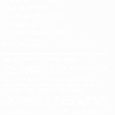
• Dochádzka zamestnancov
• Zabezpečenie služby zákazníkom
• Marketingové účely
• Opatrenia pre odhalenie korupčnej činnosti
PRÁVNY ZÁKLAD SPRACÚVANIA OSOBNÝCH ÚDAJOV
DOTKNUTÝCH OSÔB
Vaše osobné údaje môžu byť spracúvané výlučne, ak je daný
niektorý z nasledovných právnych základov:
• ak ste poskytli súhlas so spracúvaním Vašich osobných údajov
na jeden alebo viac konkrétnych účelov
• spracúvanie je nevyhnutné na plnenie zmluvy, ktorej ste
zmluvnou stranou, alebo na vykonanie opatrenia pred
uzatvorením zmluvy na základe Vašej žiadosti,
• spracúvanie je nevyhnutné podľa osobitného predpisu alebo
medzinárodnej zmluvy, ktorou je Slovenská republika viazaná,
• spracúvanie je nevyhnutné na ochranu života, zdravia alebo