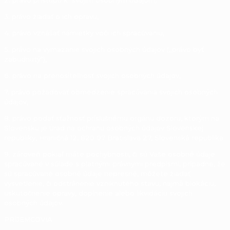
3. právo žiadať o ich opravu,
4. právo vznášať námietky voči ich spracúvaniu,
5. právo na vymazanie svojich osobných údajov („právo byť
zabudnutý“),
6. právo na prenositeľnosť svojich osobných údajov,
7. právo požadovať obmedzenie spracúvania svojich osobných
údajov,
8. právo podať sťažnosť príslušnému orgánu dozoru, ktorým na
Slovensku je Úrad na ochranu osobných údajov Slovenskej
republiky, Hraničná 12, 820 07 Bratislava 27, Slovenská republika
9. zároveň pokiaľ máte pochybnosti, či sú Vaše osobné údaje
spracúvané v súlade s platnými právnymi predpismi, prípadne, že
sú spracúvané osobné údaje nepresné, môžete žiadať
vysvetlenie, či odstránenie vzniknutého stavu, najmä blokáciu,
uskutočnenie opravy, doplnenie alebo likvidáciu svojich
osobných údajov.
PRÍJEMCOVIA