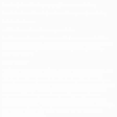
1. webových stránkach prepojených s touto stránkou,
2. stránkach tretích strán, ktoré navštívite po tejto stránke,
3. Vašu IP adresu a
4. dĺžku času stráveného na tejto stránke.
Používanie cookies môžete znemožniť v nastaveniach Vášho
webového prehliadača. V prípade ak tak urobíte, môže tým byť
dotknuté úplné fungovanie prehliadanej webovej stránky v
celom jej rozsahu.
Viac o cookies
Keď si niekto prehliada stránku, systém vygeneruje cookie, aby
zaznamenal informácie súvisiace s návštevou (navštívené
stránky, čas strávený na našich stránkach, prehliadanie údajov,
odchod zo stránky atď.), ale tieto údaje nesmú byť prepojené na
osobu návštevníka. Tento nástroj je nástrojom na zlepšenie
ergonomického dizajnu webovej stránky, na vytváranie
užívateľsky prijateľnej webovej stránky a na zvýšenie online
zážitku návštevníkov. Väčšina prehliadačov internetu akceptuje
cookies, ale návštevníci majú možnosť ich vymazať alebo
automaticky odmietnuť. .