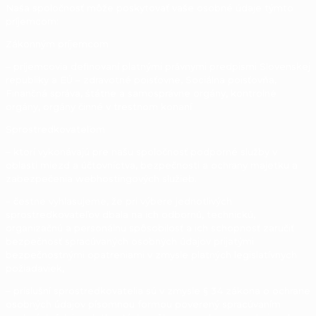
Naša spoločnosť môže poskytovať vaše osobné údaje týmto
príjemcom:
Zákonným príjemcom
– príjemcovia definovaní platnými právnymi predpismi Slovenskej
republiky a EÚ – zdravotné poisťovne, Sociálna poisťovňa,
Finančná správa, štátne a samosprávne orgány, kontrolné
orgány, orgány činné v trestnom konaní
Sprostredkovateľom
– ktorí vykonávajú pre našu spoločnosť podporné služby v
oblasti miezd a účtovníctva, bezpečnosti a ochrany majetku a
zabezpečenia webhostingových služieb.
– čestne vyhlasujeme, že pri výbere jednotlivých
sprostredkovateľov dbala na ich odbornú, technickú,
organizačnú a personálnu spôsobilosť a ich schopnosť zaručiť
bezpečnosť spracúvaných osobných údajov prijatými
bezpečnostnými opatreniami v zmysle platných legislatívnych
požiadaviek,
– príslušní sprostredkovatelia sú v zmysle § 34 zákona o ochrane
osobných údajov písomnou formou poverený spracúvaním