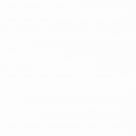
majetku Vás alebo inej fyzickej osoby,
• spracúvanie je nevyhnutné na splnenie úlohy realizovanej vo
verejnom záujme alebo pri výkone verejnej moci zverenej
prevádzkovateľovi, alebo
• spracúvanie osobných údajov je nevyhnutné na účel
oprávnených záujmov spoločnosti mainstream s.r.o.
alebo tretej
strany okrem
prípadov zákonom vylúčených.
POSKYTNUTIE SÚHLASU DOTKNUTEJ OSOBY
• súhlas na spracovanie osobných údajov je poskytovaný
slobodne, bez nátlaku a vynucovania, ako aj bez podmieňovania
hrozbou odmietnutia zmluvného vzťahu, poskytovaných služieb
alebo povinností vyplývajúcich pre prevádzkovateľa z platnej
legislatívy.
• súhlas je udelený samostatne pre každý účel spracovania
osobného údaju.
• súhlas môžete ako dotknutá osoba kedykoľvek odvolať.
• naša spoločnosť rešpektuje súkromie a poskytnuté osobné