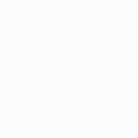
údaje považuje za dôverné.
PODMIENKY A SPÔSOB SPRACÚVANIA OSOBNÝCH ÚDAJOV
DOTKNUTÝCH OSÔB
• spracúvanie osobných údajov je realizované automatizovanými
a neautomatizovanými prostriedkami.
• spracúvané osobné údaje nezverejňujeme, okrem prípadov, ak
si to vyžaduje osobitný právny predpis alebo rozhodnutie súdu
alebo iného štátneho orgánu.
• nebudeme spracúvať Vaše osobné údaje bez Vášho
výslovného súhlasu alebo iného zákonného právneho základu
PRÁVA DOTKNUTEJ OSOBY
Ako dotknutá osoba máte, v súlade s príslušnými ustanoveniami
zákona č. 18/2018 Z. z. o ochrane osobných údajov a o zmene a
doplnení niektorých zákonov, ako aj Nariadenia Európskeho
parlamentu a Rady (EÚ) 2016/679 o ochrane fyzických osôb pri
spracúvaní osobných údajov a o voľnom pohybe takýchto
údajov, ktorým sa zrušuje smernica 95/46/ES, nasledovné práva:
1. právo súhlas kedykoľvek odvolať,
2. právo prístupu k svojim osobným údajom,