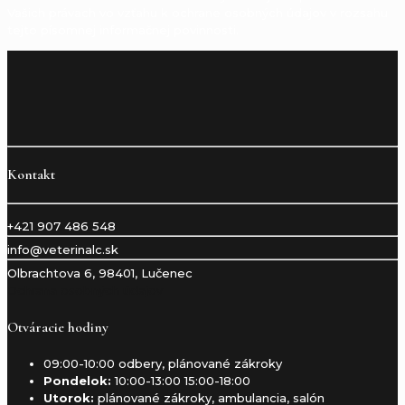
Vašich právach vo vzťahu k ochrane osobných údajov v rozsahu
tejto písomnej informačnej povinnosti.
Kontakt
+421 907 486 548
info@veterinalc.sk
Olbrachtova 6, 98401, Lučenec
Ochrana osobných údajov
Otváracie hodiny
09:00-10:00 odbery, plánované zákroky
Pondelok:
10:00-13:00 15:00-18:00
Utorok:
plánované zákroky, ambulancia, salón