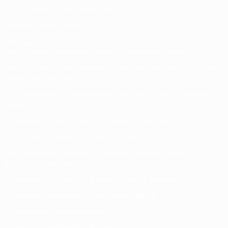
IČO: 42 187 524 DIČ: 1081784495
ZODPOVEDNÁ OSOBA
Naša spoločnosť vzhľadom na rozsah a predmet svojej činnosti
nemá zákonnú povinnosť stanoviť zodpovednú osobu.
Pre uplatnenie nižšie uvedených práv môžete kontaktovať našu
spoločnosť veterinalc
prostredníctvom: info@veterinalc.sk alebo poštou na adrese
spoločnosti
Ulica Adyho 2969/22, 984 01 Lučenec, Slovensko
ÚČEL SPRACOVANIA OSOBNÝCH ÚDAJOV
Naša spoločnosť spracúva poskytnuté osobné údaje pre
dosiahnutie nasledovných účelov:
• Spracovanie zmluvných a predzmluvných záväzkov
• Spracovanie personálnej a mzdovej agendy
• Spracovanie účtovnej agendy
• Ochrana bezpečnosti a majetku