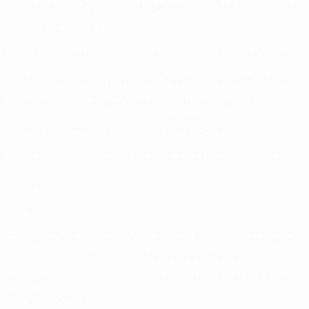
osobných údajov dotknutých osôb v rozsahu, za podmienok a
na účel dojednaný zmluvne a spôsobom podľa zákona o
ochrane osobných údajov.
DOBA UCHOVANIA OSOBNÝCH ÚDAJOV DOTKNUTÝCH OSÔB
Doba uchovania osobných údajov je stanovená podľa účelu
spracovania osobných údajov a podľa požiadaviek osobitých
predpisov. Osobné údaje, ktorých účel spracúvania a doba
uchovania sa skončila budú nevratne zlikvidované.
PRENOS OSOBNÝCH ÚDAJOV DO TRETÍCH KRAJÍN
Prenos osobných údajov do tretích krajín sa neuskutočňuje
AUTOMATIZOVANÉ INDIVIDUÁLNE ROZHODOVANIA
VRÁTANE PROFILOVANIA
Cookies
Okrem údajov, ktoré poskytnete našej spoločnosti, získavame
aj informácie tzv. „cookies“. Tieto informácie vznikajú v rámci
monitorovania našich webových stránok prostredníctvom
analytickcýh nástrojov, ktoré pripravujú dátový reťazec a sledujú,
ako návštevníci používajú stránky na internete. Tieto môžu
obsahovať údaje o