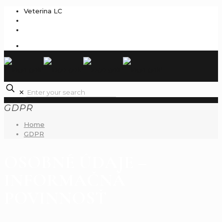
Veterina LC
+421 907 486 548
info@veterinalc.sk
✕
GDPR
Home
GDPR
OSOBNÉ ÚDAJE –
INFORMAČNÁ
POVINNOSŤ